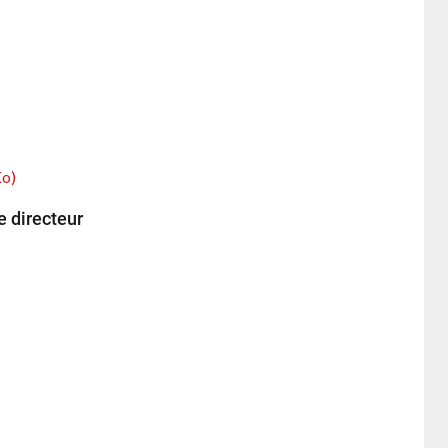
Ko)
e directeur