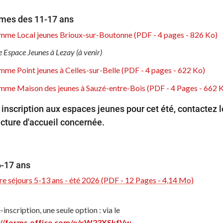
mes des 11-17 ans
me Local jeunes Brioux-sur-Boutonne (PDF - 4 pages - 826 Ko)
Espace Jeunes à Lezay (à venir)
me Point jeunes à Celles-sur-Belle (PDF - 4 pages - 622 Ko)
me Maison des jeunes à Sauzé-entre-Bois (PDF - 4 Pages - 662 
inscription aux espaces jeunes pour cet été, contactez l
ucture d'accueil concernée.
6-17 ans
e séjours 5-13 ans - été 2026 (PDF - 12 Pages - 4,14 Mo)
-inscription, une seule option : via le
://forms.office.com/e/xW23XSkfVw