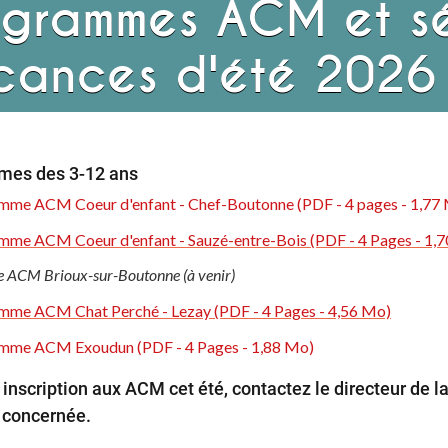
ogrammes ACM et sé
cances d'été 2026
mes des 3-12 ans
mme ACM Coeur d'enfant - Chef-Boutonne (PDF - 4 pages - 1,77
mme ACM Coeur d'enfant - Sauzé-entre-Bois (PDF - 4 Pages - 1,
ACM Brioux-sur-Boutonne (à venir)
mme ACM Chat Perché - Lezay (PDF - 4 Pages - 4,56 Mo)
mme ACM Exoudun (PDF - 4 Pages - 1,88 Mo)
inscription aux ACM cet été, contactez le directeur de la
l concernée.