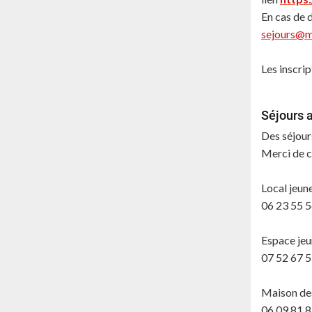
En cas de 
sejours@me
Les inscri
Séjours 
Des séjour
Merci de c
Local jeun
06 23 55 
Espace jeu
07 52 67 
Maison des
06 09 81 