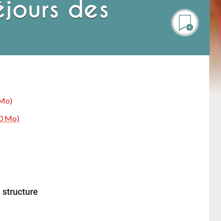
jours des
 Mo)
70 Mo)
 structure