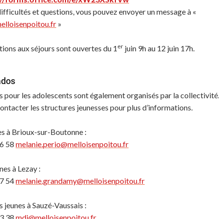
difficultés et questions, vous pouvez envoyer un message à «
lloisenpoitou.fr
»
er
ptions aux séjours sont ouvertes du 1
juin 9h au 12 juin 17h.
ados
s pour les adolescents sont également organisés par la collectivité
ontacter les structures jeunesses pour plus d’informations.
es à Brioux-sur-Boutonne :
56 58
melanie.perio@melloisenpoitou.fr
nes à Lezay :
57 54
melanie.grandamy@melloisenpoitou.fr
 jeunes à Sauzé-Vaussais :
83 38
mdj@melloisenpoitou.fr